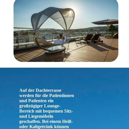
Auf der Dachterrasse
werden für die Patientinnen
und Patienten ein
großzügiger Lounge-
Bereich mit bequemen Sitz-
und Liegemöbeln
geschaffen. Bei einem Heiß-
oder Kaltgetränk können