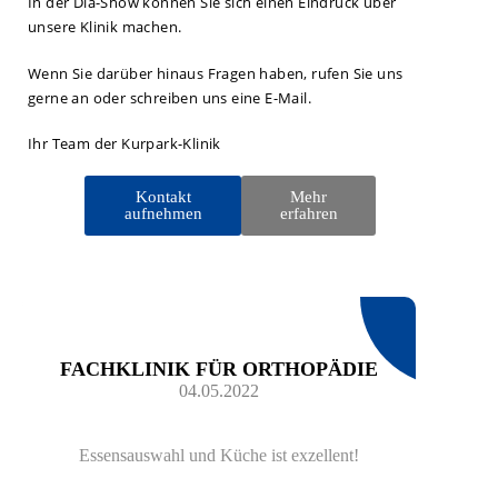
In der Dia-Show können Sie sich einen Eindruck über
unsere Klinik machen.
Wenn Sie darüber hinaus Fragen haben, rufen Sie uns
gerne an oder schreiben uns eine E-Mail.
Ihr Team der Kurpark-Klinik
Kontakt
Mehr
aufnehmen
erfahren
FACHKLINIK FÜR ORTHOPÄDIE
F
04.05.2022
Essensauswahl und Küche ist exzellent!