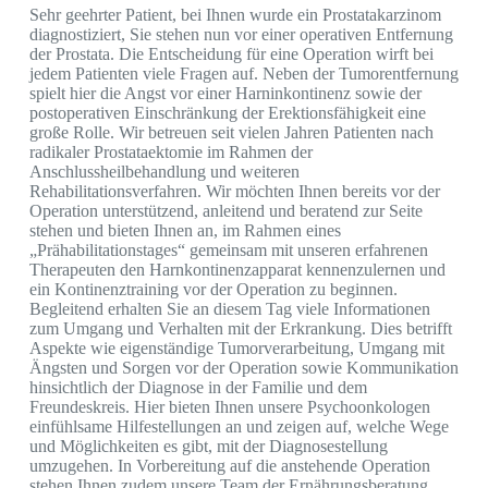
Sehr geehrter Patient, bei Ihnen wurde ein Prostatakarzinom
diagnostiziert, Sie stehen nun vor einer operativen Entfernung
der Prostata. Die Entscheidung für eine Operation wirft bei
jedem Patienten viele Fragen auf. Neben der Tumorentfernung
spielt hier die Angst vor einer Harninkontinenz sowie der
postoperativen Einschränkung der Erektionsfähigkeit eine
große Rolle. Wir betreuen seit vielen Jahren Patienten nach
radikaler Prostataektomie im Rahmen der
Anschlussheilbehandlung und weiteren
Rehabilitationsverfahren. Wir möchten Ihnen bereits vor der
Operation unterstützend, anleitend und beratend zur Seite
stehen und bieten Ihnen an, im Rahmen eines
„Prähabilitationstages“ gemeinsam mit unseren erfahrenen
Therapeuten den Harnkontinenzapparat kennenzulernen und
ein Kontinenztraining vor der Operation zu beginnen.
Begleitend erhalten Sie an diesem Tag viele Informationen
zum Umgang und Verhalten mit der Erkrankung. Dies betrifft
Aspekte wie eigenständige Tumorverarbeitung, Umgang mit
Ängsten und Sorgen vor der Operation sowie Kommunikation
hinsichtlich der Diagnose in der Familie und dem
Freundeskreis. Hier bieten Ihnen unsere Psychoonkologen
einfühlsame Hilfestellungen an und zeigen auf, welche Wege
und Möglichkeiten es gibt, mit der Diagnosestellung
umzugehen. In Vorbereitung auf die anstehende Operation
stehen Ihnen zudem unsere Team der Ernährungsberatung