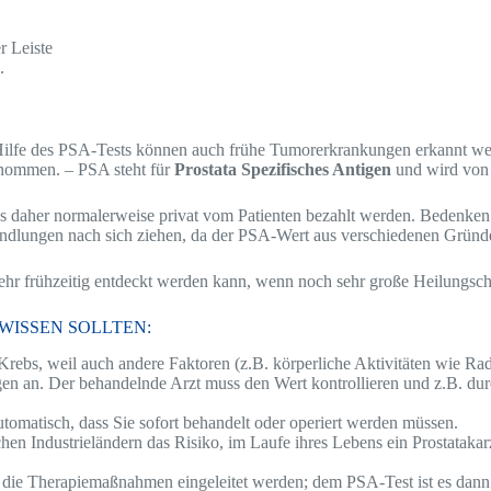
r Leiste
.
Hilfe des PSA-Tests können auch frühe Tumorerkrankungen erkannt we
tnommen. – PSA steht für
Prostata Spezifisches Antigen
und wird von Z
s daher normalerweise privat vom Patienten bezahlt werden. Bedenken 
ndlungen nach sich ziehen, da der PSA-Wert aus verschiedenen Gründe
ehr frühzeitig entdeckt werden kann, wenn noch sehr große Heilungsc
WISSEN SOLLTEN:
Krebs, weil auch andere Faktoren (z.B. körperliche Aktivitäten wie Rad
ngen an. Der behandelnde Arzt muss den Wert kontrollieren und z.B. du
tomatisch, dass Sie sofort behandelt oder operiert werden müssen.
chen Industrieländern das Risiko, im Laufe ihres Lebens ein Prostatak
 die Therapiemaßnahmen eingeleitet werden; dem PSA-Test ist es dann