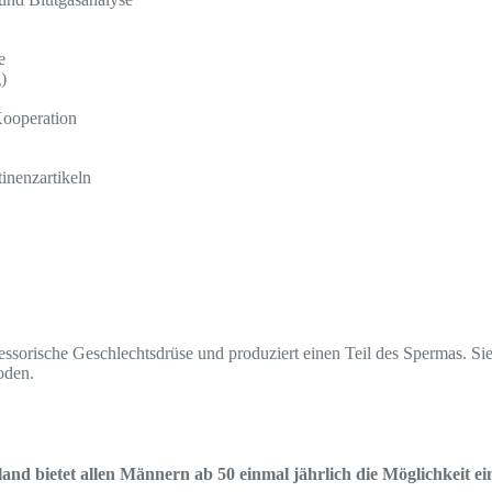
e
)
Kooperation
inenzartikeln
zessorische Geschlechtsdrüse und produziert einen Teil des Spermas. S
oden.
nd bietet allen Männern ab 50 einmal jährlich die Möglichkeit e