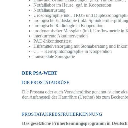
Notfalllabor im Hause, ggf. in Kooperation
Notfallausrüstung
Urosonographie inkl. TRUS und Duplexsonographi
urologische Endoskopie (inkl. Sphinkterüberprüfung
urologische Radiologie in Kooperation
urodynamischer Messplatz (inkl. Uroflowmetrie in 
interkurrente Akutintervention
PAD-Inkontinenztest
Hilfsmittelversorgung mit Stomaberatung und Inkont
CT + Kernspintomographie in Kooperation
transrektale Sonografie
DER PSA-WERT
DIE PROSTATADRÜSE
Die Prostata oder auch Vorsteherdrüse genannt ist eine ak
den Anfangsteil der Harnröhre (Urethra) bis zum Beckenb
PROSTATAKREBSFRÜHERKENNUNG
Das gesetzliche Früherkennungsprogramm in Deutschla