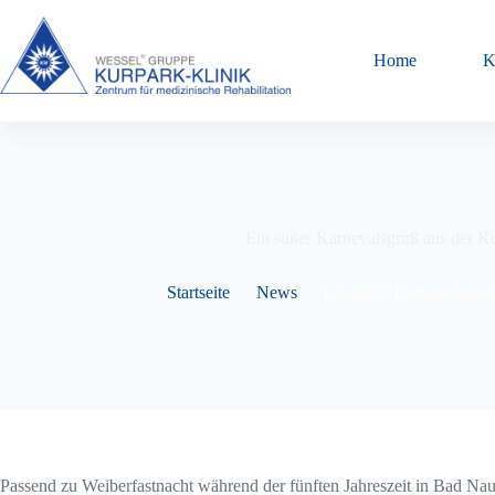
Zum
Inhalt
springen
Home
K
Ein süßer Karnevalsgruß aus der K
Startseite
News
Ein süßer Karnevalsgruß
Passend zu Weiberfastnacht während der fünften Jahreszeit in Bad Nau