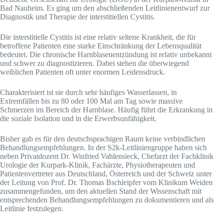
Bad Nauheim. Es ging um den abschließenden Leitlinienentwurf zur
Diagnostik und Therapie der interstitiellen Cystitis.
Die interstitielle Cystitis ist eine relativ seltene Krankheit, die für
betroffene Patienten eine starke Einschränkung der Lebensqualität
bedeutet. Die chronische Harnblasenentzündung ist relativ unbekannt
und schwer zu diagnostizieren. Dabei stehen die überwiegend
weiblichen Patienten oft unter enormen Leidensdruck.
Charakterisiert ist sie durch sehr häufiges Wasserlassen, in
Extremfällen bis zu 80 oder 100 Mal am Tag sowie massive
Schmerzen im Bereich der Harnblase. Häufig führt die Erkrankung in
die soziale Isolation und in die Erwerbsunfähigkeit.
Bisher gab es für den deutschsprachigen Raum keine verbindlichen
Behandlungsempfehlungen. In der S2k-Leitliniengruppe haben sich
neben Privatdozent Dr. Winfried Vahlensieck, Chefarzt der Fachklinik
Urologie der Kurpark-Klinik, Fachärzte, Physiotherapeuten und
Patientenvertreter aus Deutschland, Österreich und der Schweiz unter
der Leitung von Prof. Dr. Thomas Bschleipfer vom Klinikum Weiden
zusammengefunden, um den aktuellen Stand der Wissenschaft mit
entsprechenden Behandlungsempfehlungen zu dokumentieren und als
Leitlinie festzulegen.