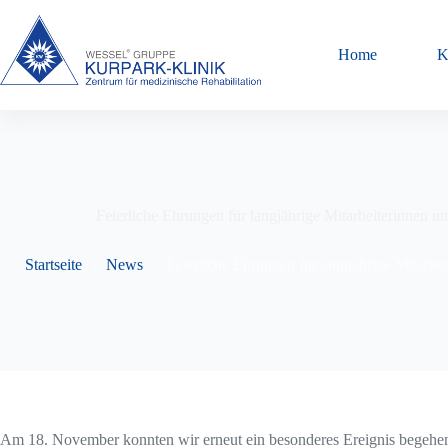
Zum
Inhalt
springen
Home
K
Feierliche Ehrungen für langjährige Mitarbeiterinnen u
Startseite
News
Feierliche Ehrungen für langjährige Mitarbe
Am 18. November konnten wir erneut ein besonderes Ereignis begehen: