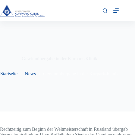
Zum
Inhalt
springen
Gewinnübergabe in der Kurpark-Klinik
Startseite
News
Gewinnübergabe in der Kurpark-Klinik
Rechtzeitig zum Beginn der Weltmeisterschaft in Russland übergab
Verwaltungsdirektor Uwe Rufleth dem Sieger des Gewinnspiels vom