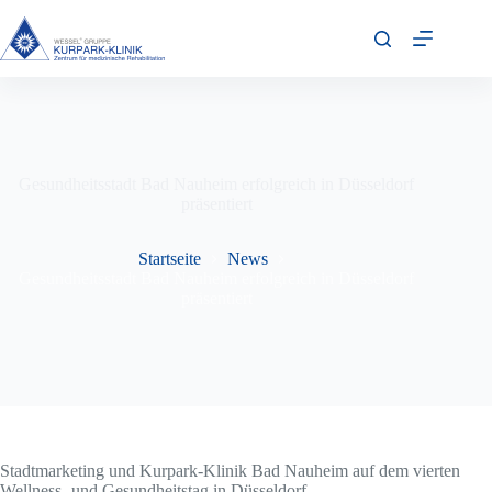
Zum
Inhalt
springen
Gesundheitsstadt Bad Nauheim erfolgreich in Düsseldorf
präsentiert
Startseite
News
Gesundheitsstadt Bad Nauheim erfolgreich in Düsseldorf
präsentiert
Stadtmarketing und Kurpark-Klinik Bad Nauheim auf dem vierten
Wellness- und Gesundheitstag in Düsseldorf