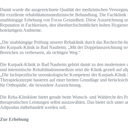
Damit wurde die ausgezeichnete Qualität der medizinischen Versorgung 
für exzellente rehabilitationsmedizinische Behandlung. Die Fachklini
unabhängige Erhebung von Focus Gesundheit. Diese Auszeichnung unter
Reputation in Fachkreisen, den überdurchschnittlichen hohen Hygienest
hotelartigem Ambiente.
„Die unabhängige Prüfung unserer Rehaklinik durch das Recherche-Ins
der Kurpark-Klinik in Bad Nauheim. „Mit der Doppelauszeichnung sowoh
Bereichen zu verbessern, als richtigen Weg.“
Die Kurpark-Klinik in Bad Nauheim gehört damit zu den modernsten und 
und internistische Rehabilitationsmedizin setzt die Klinik gezielt auf 
„Die fachspezifische uroonkologische Kompetenz der Kurpark-Klinik ha
Therapiekonzepte basieren auf einer breiten Grundlage und berücksicht
für Orthopädie, die besondere Auszeichnung.
Die Reha-Klinikliste bietet gerade beim Wunsch- und Wahlrecht des Pati
therapeutischen Leistungen selbst auszuwählen. Das bietet sich unte
Adipositas mitbehandelt werden soll.
Zur Erhebung