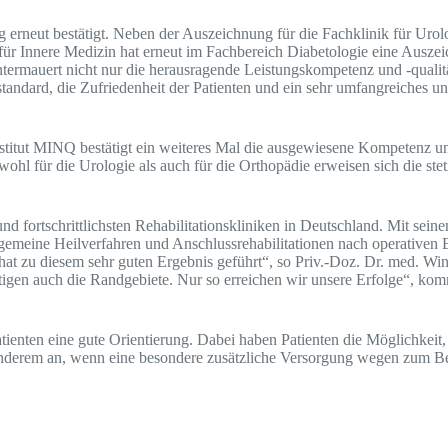
erneut bestätigt. Neben der Auszeichnung für die Fachklinik für Urolo
k für Innere Medizin hat erneut im Fachbereich Diabetologie eine Ausz
mauert nicht nur die herausragende Leistungskompetenz und -qualität
andard, die Zufriedenheit der Patienten und ein sehr umfangreiches un
titut MINQ bestätigt ein weiteres Mal die ausgewiesene Kompetenz un
l für die Urologie als auch für die Orthopädie erweisen sich die ste
fortschrittlichsten Rehabilitationskliniken in Deutschland. Mit seine
allgemeine Heilverfahren und Anschlussrehabilitationen nach operativen E
t zu diesem sehr guten Ergebnis geführt“, so Priv.-Doz. Dr. med. Winf
igen auch die Randgebiete. Nur so erreichen wir unsere Erfolge“, komm
enten eine gute Orientierung. Dabei haben Patienten die Möglichkeit, e
r anderem an, wenn eine besondere zusätzliche Versorgung wegen zum B