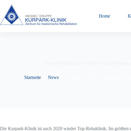
Zum
Inhalt
springen
Home
K
Kurpark-Klinik mit dreifacher Auszeichnung 
Startseite
News
Kurpark-Klinik mit dreifacher Aus
Die Kurpark-Klinik ist auch 2020 wieder Top-Rehaklinik. Im größten d