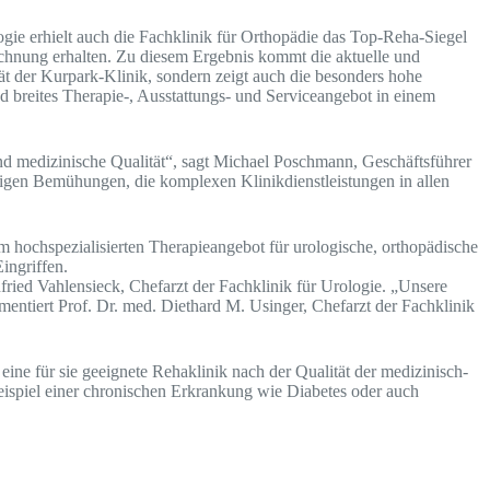
gie erhielt auch die Fachklinik für Orthopädie das Top-Reha-Siegel
eichnung erhalten. Zu diesem Ergebnis kommt die aktuelle und
 der Kurpark-Klinik, sondern zeigt auch die besonders hohe
d breites Therapie-, Ausstattungs- und Serviceangebot in einem
d medizinische Qualität“, sagt Michael Poschmann, Geschäftsführer
tigen Bemühungen, die komplexen Klinikdienstleistungen in allen
m hochspezialisierten Therapieangebot für urologische, orthopädische
ingriffen.
ried Vahlensieck, Chefarzt der Fachklinik für Urologie. „Unsere
entiert Prof. Dr. med. Diethard M. Usinger, Chefarzt der Fachklinik
ine für sie geeignete Rehaklinik nach der Qualität der medizinisch-
eispiel einer chronischen Erkrankung wie Diabetes oder auch