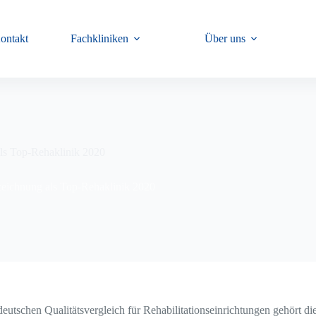
ontakt
Fachkliniken
Über uns
als Top-Rehaklinik 2020
zeichnung als Top-Rehaklinik 2020
eutschen Qualitätsvergleich für Rehabilitationseinrichtungen gehört d