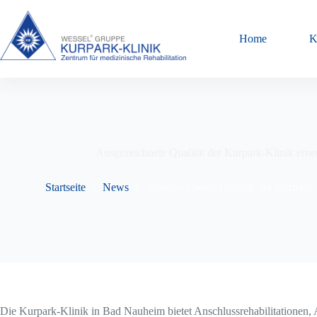
Zum
Inhalt
springen
Home
K
Ausgezeichnete Qualität der Kurpark-Klinik ern
Startseite
News
Ausgezeichnete Qualität der Kurpark
Die Kurpark-Klinik in Bad Nauheim bietet Anschlussrehabilitationen