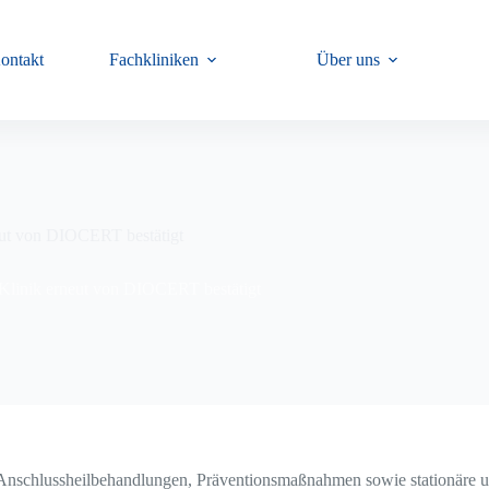
ontakt
Fachkliniken
Über uns
eut von DIOCERT bestätigt
-Klinik erneut von DIOCERT bestätigt
, Anschlussheilbehandlungen, Präventionsmaßnahmen sowie stationäre 