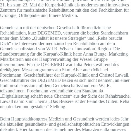
21. bis zum 23. Mai die Kurpark-Klinik als modernes und innovatives
Zentrum für medizinische Rehabilitation mit den drei Fachkliniken für
Urologie, Orthopädie und Innere Medizin.
Gemeinsam mit der deutschen Gesellschaft für medizinische
Rehabilitation, kurz DEGEMED, vertraten die beiden Standnachbarn
unter dem Motto „Qualität ist unsere Strategie“ und „Reha braucht
Dich“ die Interessen der medizinischen Rehabilitation auf dem
Gemeinschaftsstand von W.I.R. Wissen. Innovation. Region. Die
Standbetreuung für die Kurpark-Klinik hatte Anna Bunge, Marketing
Mitarbeiterin aus der Hauptverwaltung der Wessel Gruppe
übernommen. Für die DEGEMED war Julia Peters während des
dreitägigen Messeprogramms am Start. Aber auch Michael
Poschmann, Geschäftsführer der Kurpark-Klinik und Christof Lawall,
Geschäftsführer der DEGEMED ließen es sich nicht nehmen, an einer
Podiumsdiskussion auf dem Gemeinschaftsstand von W.I.R.
teilzunehmen. Poschmann verdeutlichte den Standpunkt
„Digitalisierung schafft neue Chancen“ aus der Sicht der Rehabranche,
Lawall nahm zum Thema „Das Bessere ist der Feind des Guten: Reha
neu denken und gestalten“ Stellung.
Beim Hauptstadtkongress Medizin und Gesundheit werden jedes Jahr
die aktuellen gesundheits- und gesellschaftspolitischen Entwicklungen
diskutiert. Hier kommen die Teilnehmer des Managementkongresses