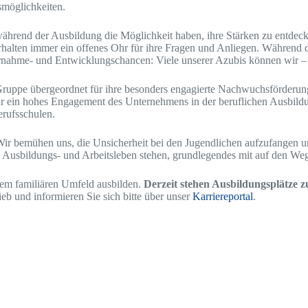
smöglichkeiten.
 während der Ausbildung die Möglichkeit haben, ihre Stärken zu entdec
halten immer ein offenes Ohr für ihre Fragen und Anliegen. Während de
ernahme- und Entwicklungschancen: Viele unserer Azubis können wir –
ppe übergeordnet für ihre besonders engagierte Nachwuchsförderung a
r ein hohes Engagement des Unternehmens in der beruflichen Ausbildung
rufsschulen.
Wir bemühen uns, die Unsicherheit bei den Jugendlichen aufzufangen u
Ausbildungs- und Arbeitsleben stehen, grundlegendes mit auf den We
einem familiären Umfeld ausbilden.
Derzeit stehen Ausbildungsplätze
ieb und informieren Sie sich bitte über unser
Karriereportal
.