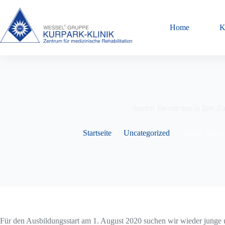
Zum
Inhalt
springen
Home
K
Starten Sie mit uns in Ihre Z
Startseite
Uncategorized
Starten Sie m
Für den Ausbildungsstart am 1. August 2020 suchen wir wieder junge u