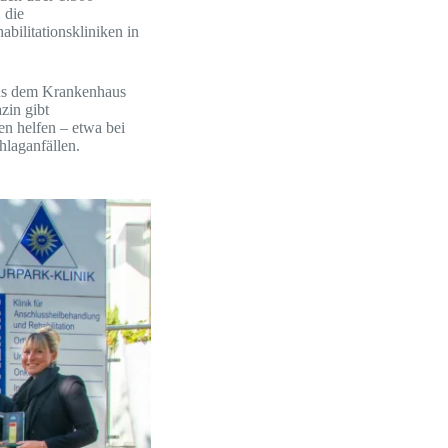
 die
bilitationskliniken in
aus dem Krankenhaus
zin gibt
n helfen – etwa bei
laganfällen.