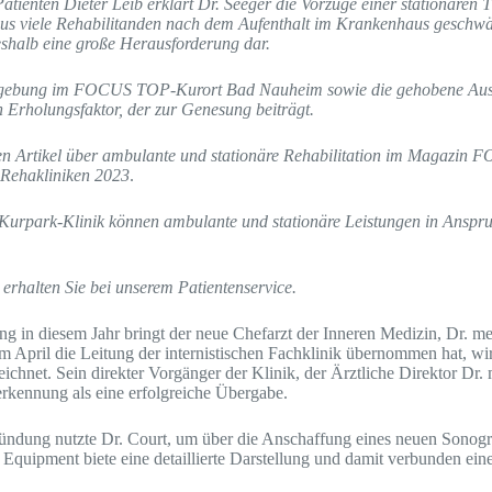
ienten Dieter Leib erklärt Dr. Seeger die Vorzüge einer stationären T
us viele Rehabilitanden nach dem Aufenthalt im Krankenhaus geschwäc
deshalb eine große Herausforderung dar.
gebung im FOCUS TOP-Kurort Bad Nauheim sowie die gehobene Ausst
 Erholungsfaktor, der zur Genesung beiträgt.
en Artikel über ambulante und stationäre Rehabilitation im Magazin 
Rehakliniken 2023
.
r Kurpark-Klinik können ambulante und stationäre Leistungen in Ans
 erhalten Sie bei unserem Patientenservice.
g in diesem Jahr bringt der neue Chefarzt der Inneren Medizin, Dr. m
im April die Leitung der internistischen Fachklinik übernommen hat, wir
ichnet. Sein direkter Vorgänger der Klinik, der Ärztliche Direktor Dr.
erkennung als eine erfolgreiche Übergabe.
ndung nutzte Dr. Court, um über die Anschaffung eines neuen Sonogra
Equipment biete eine detaillierte Darstellung und damit verbunden eine