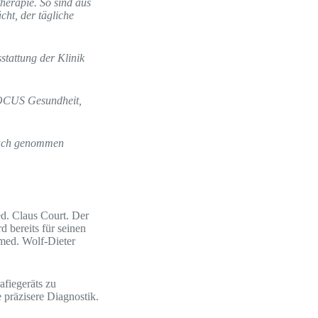
herapie. So sind aus
ht, der tägliche
attung der Klinik
FOCUS Gesundheit,
pruch genommen
ed. Claus Court. Der
d bereits für seinen
 med. Wolf-Dieter
fiegeräts zu
 präzisere Diagnostik.