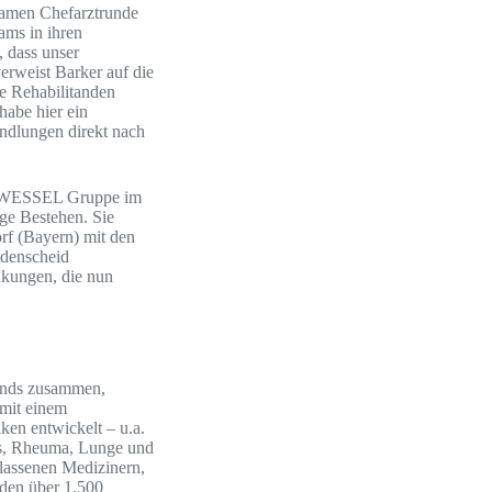
nsamen Chefarztrunde
ams in ihren
, dass unser
verweist Barker auf die
e Rehabilitanden
habe hier ein
ndlungen direkt nach
der WESSEL Gruppe im
ge Bestehen. Sie
rf (Bayern) mit den
üdenscheid
nkungen, die nun
lands zusammen,
 mit einem
ken entwickelt – u.a.
tes, Rheuma, Lunge und
lassenen Medizinern,
 den über 1.500