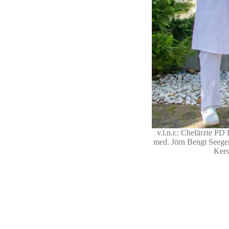
v.l.n.r.: Chefärzte P
med. Jörn Bengt Seeger
Kers