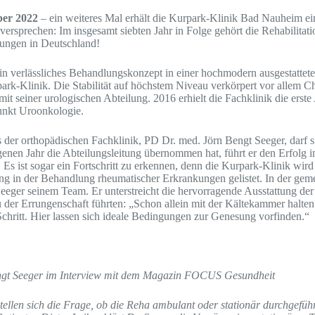
er 2022
– ein weiteres Mal erhält die Kurpark-Klinik Bad Nauheim ein
sversprechen: Im insgesamt siebten Jahr in Folge gehört die Rehabilitat
tungen in Deutschland!
 ein verlässliches Behandlungskonzept in einer hochmodern ausgestattet
park-Klinik. Die Stabilität auf höchstem Niveau verkörpert vor allem C
it seiner urologischen Abteilung. 2016 erhielt die Fachklinik die erst
nkt Uroonkologie.
 der orthopädischen Fachklinik, PD Dr. med. Jörn Bengt Seeger, darf 
genen Jahr die Abteilungsleitung übernommen hat, führt er den Erfolg i
. Es ist sogar ein Fortschritt zu erkennen, denn die Kurpark-Klinik wi
ung in der Behandlung rheumatischer Erkrankungen gelistet. In der ge
eeger seinem Team. Er unterstreicht die hervorragende Ausstattung der
der Errungenschaft führten: „Schon allein mit der Kältekammer halten
chritt. Hier lassen sich ideale Bedingungen zur Genesung vorfinden.“
ngt Seeger im Interview mit dem Magazin FOCUS Gesundheit
tellen sich die Frage, ob die Reha ambulant oder stationär durchgeführ