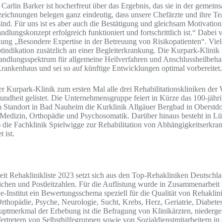
 Carlin Barker ist hocherfreut über das Ergebnis, das sie in der gemei
eichnungen belegen ganz eindeutig, dass unsere Chefärzte und ihre Te
ind. Für uns ist es aber auch die Bestätigung und gleichsam Motivation
andlungskonzept erfolgreich funktioniert und fortschrittlich ist.“ Dabei 
ng „Besondere Expertise in der Betreuung von Risikopatienten“. Viel
tindikation zusätzlich an einer Begleiterkrankung. Die Kurpark-Klinik 
andlungsspektrum für allgemeine Heilverfahren und Anschlussheilbeha
rankenhaus und sei so auf künftige Entwicklungen optimal vorbereitet.
er Kurpark-Klinik zum ersten Mal alle drei Rehabilitationskliniken 
heit gelistet. Die Unternehmensgruppe feiert in Kürze das 100-jähri
um Standort in Bad Nauheim die Kurklinik Allgäuer Bergbad in Oberstdo
 Medizin, Orthopädie und Psychosomatik. Darüber hinaus besteht in L
 die Fachklinik Spielwigge zur Rehabilitation von Abhängigkeitserkra
 ist.
 Rehaklinikliste 2023 setzt sich aus den Top-Rehakliniken Deutsch
eichen und Postleitzahlen. Für die Auflistung wurde in Zusammenarbeit
-Institut ein Bewertungsschema speziell für die Qualität von Rehaklini
Orthopädie, Psyche, Neurologie, Sucht, Krebs, Herz, Geriatrie, Diabe
uptmerkmal der Erhebung ist die Befragung von Klinikärzten, niederge
ertretern von Selbsthilfegruppen sowie von Sozialdienstmitarbeitern in