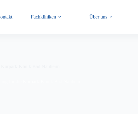
ontakt
Fachkliniken
Über uns
e Kurpark-Klinik Bad Nauheim
ung für die Kurpark-Klinik Bad Nauheim