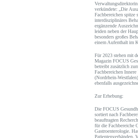
Verwaltungsdirektorin
verkündete: „Die Ausz
Fachbereichen spitze s
interdisziplinäres Beh
ergänzende Auszeichnu
leiden neben der Haup
besonders großes Beh
einem Aufenthalt im K
Für 2023 stehen mit d
Magazin FOCUS Gesund
betreibt zusätzlich z
Fachbereichen Innere
(Nordrhein-Westfalen)
ebenfalls ausgezeichnet
Zur Erhebung:
Die FOCUS Gesundheit
sortiert nach Fachber
beauftragten Recherche
für die Fachbereiche 
Gastroenterologie. Ha
Patientenverbänden, V