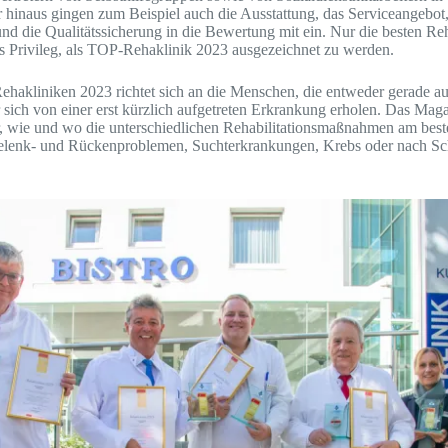
 hinaus gingen zum Beispiel auch die Ausstattung, das Serviceangebot,
die Qualitätssicherung in die Bewertung mit ein. Nur die besten Reha
 Privileg, als TOP-Rehaklinik 2023 ausgezeichnet zu werden.
akliniken 2023 richtet sich an die Menschen, die entweder gerade 
 sich von einer erst kürzlich aufgetreten Erkrankung erholen. Das Maga
, wie und wo die unterschiedlichen Rehabilitationsmaßnahmen am beste
lenk- und Rückenproblemen, Suchterkrankungen, Krebs oder nach Sch