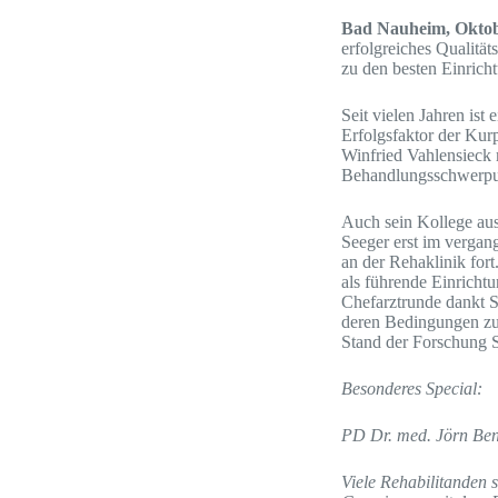
Bad Nauheim, Oktob
erfolgreiches Qualität
zu den besten Einrich
Seit vielen Jahren ist
Erfolgsfaktor der Kur
Winfried Vahlensieck m
Behandlungsschwerpu
Auch sein Kollege aus
Seeger erst im vergan
an der Rehaklinik fort
als führende Einricht
Chefarztrunde dankt S
deren Bedingungen zu 
Stand der Forschung S
Besonderes Special:
PD Dr. med. Jörn Be
Viele Rehabilitanden s