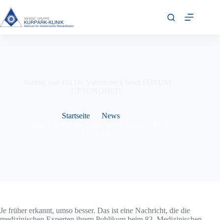
Zum
Inhalt
springen
Vortrag von PD Dr. Vahlensieck beim FORUM
GESUNDHEIT
Startseite
News
Vortrag von PD Dr. Vahlensieck beim FORUM
GESUNDHEIT
Je früher erkannt, umso besser. Das ist eine Nachricht, die die
medizinischen Experten ihrem Publikum beim 83. Medizini­schen