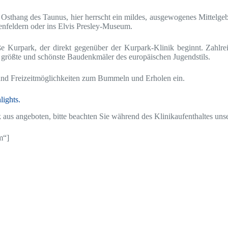
 Osthang des Taunus, hier herrscht ein mildes, ausgewogenes Mittel
enfeldern oder ins Elvis Presley-Museum.
ße Kurpark, der direkt gegenüber der Kurpark-Klinik beginnt. Zahlre
 größte und schönste Baudenkmäler des europäischen Jugendstils.
 und Freizeitmöglichkeiten zum Bummeln und Erholen ein.
lights.
k aus angeboten
, bitte beachten Sie während des Klinikaufenthaltes uns
m“]