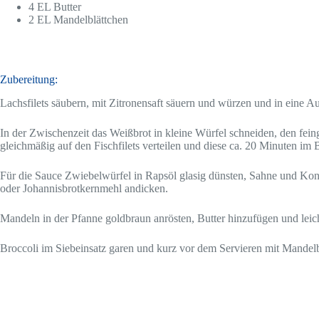
4 EL Butter
2 EL Mandelblättchen
Zbereitu
Zubereitung:
Lachsfilets säubern, mit Zitronensaft säuern und würzen und in eine A
In der Zwischenzeit das Weißbrot in kleine Würfel schneiden, den fei
gleichmäßig auf den Fischfilets verteilen und diese ca. 20 Minuten im
Für die Sauce Zwiebelwürfel in Rapsöl glasig dünsten, Sahne und Kon
oder Johannisbrotkernmehl andicken.
Mandeln in der Pfanne goldbraun anrösten, Butter hinzufügen und leich
Broccoli im Siebeinsatz garen und kurz vor dem Servieren mit Mandelbu