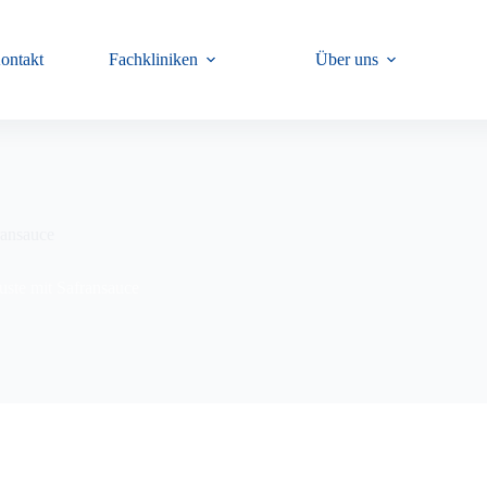
ontakt
Fachkliniken
Über uns
ransauce
uste mit Safransauce